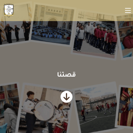
قصتنا