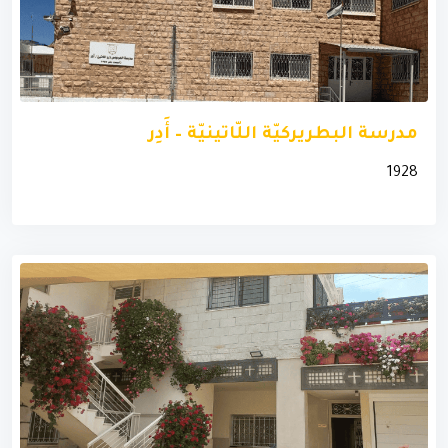
مدرسة البطريركيّة اللّاتينيّة – أَدِر
1928