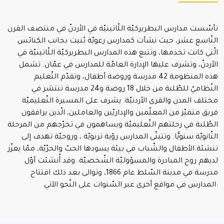
تأسّست مدارس البطريركيّة اللّاتينيّة في الأردنّ في منتصف القرن
التّاسع عشر، حيث نشأت كمدارس رعويّة بُنيت بجانب الكنائس
الّتي كانت تخدمها، وتتبع هذه المدارس البطريركيّة اللّاتينيّة في
الأردنّ، وتشرف عليها الإدارة العامّة للمدارس في عمّان. تشمل
هذه المنظومة 42 مدرسة وروضة أطفال، وتقدّم التّعليم
النّظاميّ للطّلبة من خلال 18 روضة و24 مدرسة تنتشر في
مختلف المدن والقرى الأردنيّة. يشرف على المسيرة التّعليميّة
فريق متميّز من المعلّمين والإداريّين والعاملين، الّذين يرافقون
الطّلبة في رحلتهم التّعليميّة ويساهمون في تخرّجهم من المرحلة
الثّانويّة سنويًّا. وتتبنّى المدارس رؤية تربويّة ، وروحيّة تهدف إلى
تنشئة الأطفال والشّباب في بيئة يسودها الحبّ والحرّيّة، ممّا يعزّز
لديهم روح المبادرة والمسؤوليّة الشّخصيّة. وقد أُنشئت أوّل
مدرسة في مدينة السّلط عام 1866، وتوالى بعد ذلك افتتاح
المدارس في مواقع أخرى عبر السّنوات على النّحو الآتي: