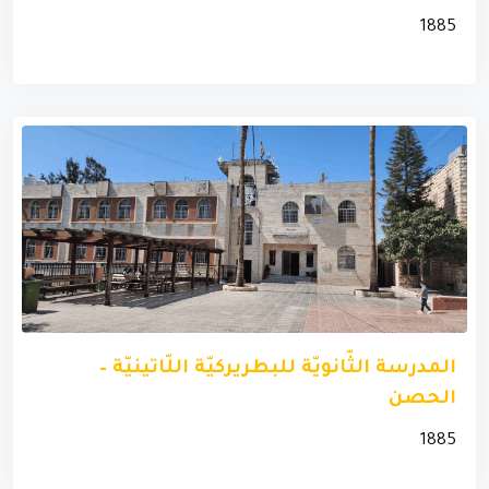
1885
المدرسة الثّانويّة للبطريركيّة اللّاتينيّة –
الحصن
1885