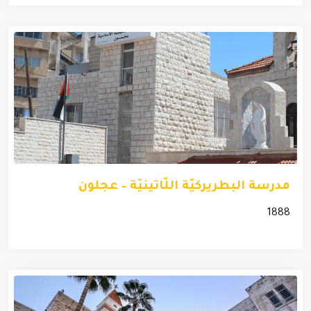
مدرسة البطريركيّة اللّاتينيّة – عجلون
1888