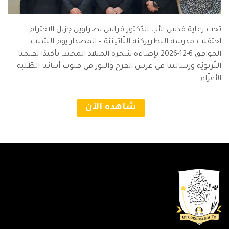
تحت رعاية قدس الأب الدّكتور فراس نصراوين جزيل الاحترام،
احتفلت مدرسة البطريركيّة اللّاتينيّة – المصدار يوم السّبت
الموافق 6-12-2026 بإضاءة شجرة الميلاد المجيد، تأكيدًا لقيمنا
التّربويّة ورسالتنا في غرس الفرح والنور في قلوب أبنائنا الطّلبة
الأعزّاء.
شاهده الآن