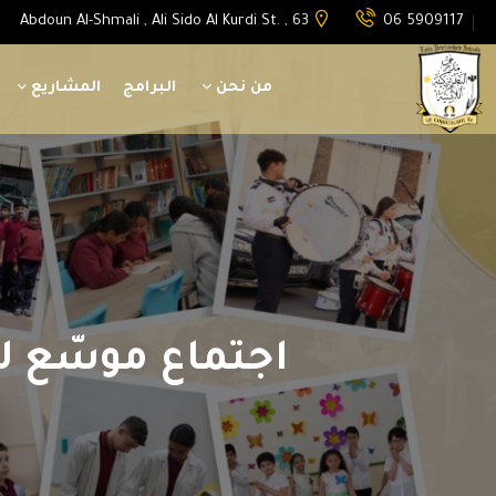
Abdoun Al-Shmali , Ali Sido Al Kurdi St. , 63
06 5909117
من نحن
البرامج
المشاريع
اجتماع موسّع لت