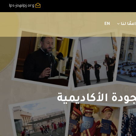
lps-jo@lpj.org
عمًا لنا
EN
ودة الأكاديمية