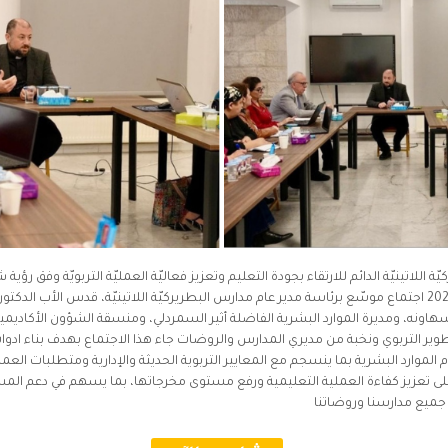
اللاتينيّة الدائم للارتقاء بجودة التعليم وتعزيز فعاليّة العمليّة التربويّة وفق رؤية
يوم الخميس الموافق 20-11-2025 اجتماع موسّع برئاسة مدير عام مدارس البطريركيّة اللاتينيّة، قدس ال
هاونه، ومديرة الموارد البشرية الفاضلة أثير السمردلي، ومنسقة الشؤون الأكاديمي
طوير التربوي ونخبة من مديري المدارس والروضات جاء هذا الاجتماع بهدف بناء ادو
الموارد البشرية بما ينسجم مع المعايير التربوية الحديثة والإدارية ومتطلبات العمل 
تعزيز كفاءة العملية التعليمية ورفع مستوى مخرجاتها، بما يسهم في دعم المسير
ي جميع مدارسنا وروضاتنا