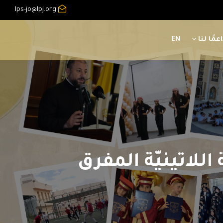
lps-jo@lpj.org
عمًا لنا
EN
للاتينيّة المفرق