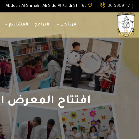
Abdoun Al-Shmali , Ali Sido Al Kurdi St. , 63
06 5909117
من نحن
البرامج
المشاريع
افتتاح المعرض الس