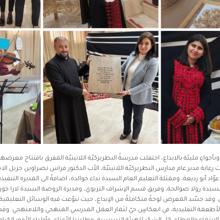
أجواءٍ مليئة بالابداع، احتفلت مدرسةُ البطريركيّة اللاتينيّة المفرق بافتتاح معرضها
-2026، وذلك تحت رعاية مدير عام مدارس البطريركيّة اللاتينيّة، الأب الدكتور فراس نصراوين جزيل
اد أبو رديعة، وممثلة التعليم العام السيدة نداء خوالدة، اضافةً الى المديرة التنفي
سيدة رولا صوالحة، وفريق قسم الإشراف التربوي، ومديرة الروضة السيدة لارا خو
قد جسّد المعرض لوحةً متكاملةً من الإبداع، حيث تنوّعت فيه الوسائل التعليمية وا
طعمة التقليدية، في انعكاسٍ حيّ لثمار العمل المدرسي المنهجي واللامنهجي. وقد بر