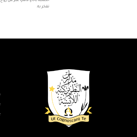
الطلبة بأداءٍ لافتٍ عبّر عن رو
نفخر به.