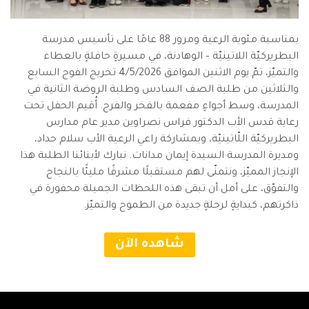
بمناسبة مئوية الرعية ومرور 88 عامًا على تأسيس مدرسة
البطريركيّة اللاتينيّة – الوهادنة، في مسيرةٍ حافلةٍ بالعطاء
والتميّز، تمّ يوم الاثنين الموافق 4/5/2026 تخريج الفوج السابع
والثلاثين من طلبة الصف السادس وطلبة الروضة الثانية في
المدرسة، وسط أجواءٍ مفعمة بالفخر والفرح. أُقيم الحفل تحت
رعاية قدس الأب الدكتور فراس نصراوين مدير عام مدارس
البطريركيّة اللّاتينيّة، وبمشاركة راعي الرعية الأب سلام حداد،
ومديرة المدرسة السيدة إيمان مدانات. نبارك لأبنائنا الطلبة هذا
الإنجاز المميّز، ونتمنّى لهم مستقبلًا مشرقًا مليئًا بالنجاح
والتفوّق، على أمل أن تبقى هذه اللحظات الجميلة محفورة في
ذاكرتهم، كبدايةٍ لرحلةٍ جديدة من الطموح والتميّز.
شاهده الآن