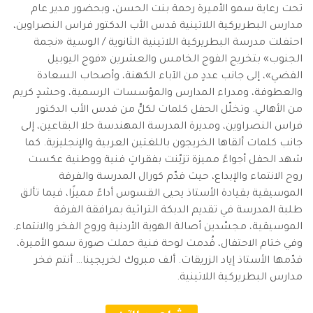
تحت رعاية سمو الأميرة رحمة بنت الحسن، وبحضور مدير عام
مدارس البطريركية اللاتينية قدس الأب الدكتور فراس النصراوين،
احتفلت مدرسة البطريركية اللاتينية الثانوية / الوسية «نجمة
الجنوب» بتخريج الفوج الخامس والعشرين «فوج اليوبيل
الفضي»، إلى جانب عددٍ من الآباء الكهنة، وأصحاب السعادة
والعطوفة، ومدراء المدارس والمؤسسات الرسمية، وحشدٍ كريم
من الأهالي. وتخلّل الحفل كلمات لكلٍّ من قدس الأب الدكتور
فراس النصراوين، ومديرة المدرسة المهندسة حلا البقاعين، إلى
جانب كلمات ألقاها الخريجون باللغتين العربية والإنجليزية. كما
شهد الحفل أجواءً مميزة تزيّنت بفقراتٍ فنية ووطنية عكست
روح الانتماء والإبداع، حيث قدّم كورال المدرسة والفرقة
الموسيقية بقيادة الأستاذ يحيى القسوس أداءً مميزًا، فيما تألق
طلبة المدرسة في تقديم الدبكة التراثية بمرافقة الفرقة
الموسيقية، مجسّدين أصالة الهوية الأردنية وروح الفخر والانتماء.
وفي ختام الاحتفال، قُدمت لوحة فنية حملت صورة سمو الأميرة،
قدّمها الأستاذ إياد الزريقات. ألف مبروك لخريجينا… أنتم فخر
مدارس البطريركية اللاتينية.