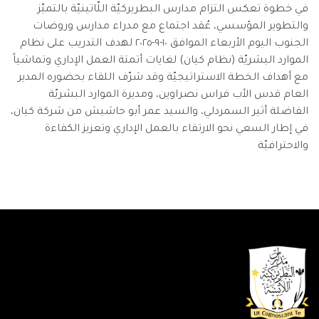
في خطوة تعكس التزام مدارس البطريركيّة اللّاتينيّة بالتميّز
والتطوير المؤسسي، عُقد اجتماع مع مدراء مدارس وروضات
الجنوب اليوم الأربعاء الموافق ١٠-٩-٢٠٢٥ لهدف التدريب على نظام
الموارد البشريّة (نظام كيان) لغايات أتمتة العمل الإداري وتماشياً
مع أهداف الخطة الاستراتيجيّة وقد شرّف اللقاء بحضوره المدير
العام قدس الأب فراس نصراوين، ومديرة الموارد البشريّة
الفاضلة أثير السمردلي، والسيد عمر أبو حاشيش من شركة كيان،
في إطار السعي نحو الارتقاء بالعمل الإداري وتعزيز الكفاءة
والاحترافيّة