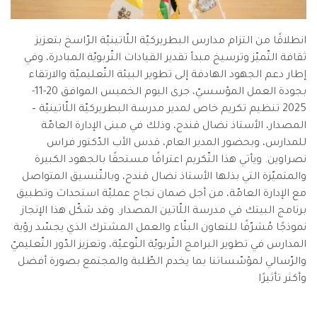
انطلاقًا من التزام مدارس البطريركيّة اللّاتينيّة الرّاسخ بتعزيز
ثقافة التّميّز وترسيخ مبدأ تقدير القيادات التّربويّة المبادرة، وفي
إطار دعم الجهود الهادفة إلى تطوير البيئة التّعليميّة والارتقاء
بجودة العمل المؤسسيّ، جرى اليوم الخميس الموافق 20-11-
2025 تنظيم تكريم خاص لمدير مدرسة البطريركيّة اللّاتينيّة –
المصدار، الأستاذ نضال قندح، وذلك في مبنى الإدارة العامّة
للمدارس، وبحضور المدير العام، قدس الأب الدّكتور فراس
نصراوين. ويأتي هذا التّكريم اعترافًا مستحقًا بالجهود الكبيرة
والمتميّزة التي بذلها الأستاذ نضال قندح، وبالتّنسيق المتواصل
مع الإدارة العامّة، من أجل ضمان نجاح عمليّة استحداث وتطبيق
برنامج البيتك في مدرسة اللّاتين المصدار. وقد شكّل هذا الإنجاز
نموذجًا مُشرّفًا للتعاون البنّاء والعمل المشترك الذي يجسّد رؤية
المدارس في تطوير البرامج التّربويّة النّوعيّة، وتعزيز الدّور التّعليميّ
والرّسالي لمؤسّساتنا بما يخدم الطّلبة والمجتمع بصورة أفضل
وأكثر تأثيرًا