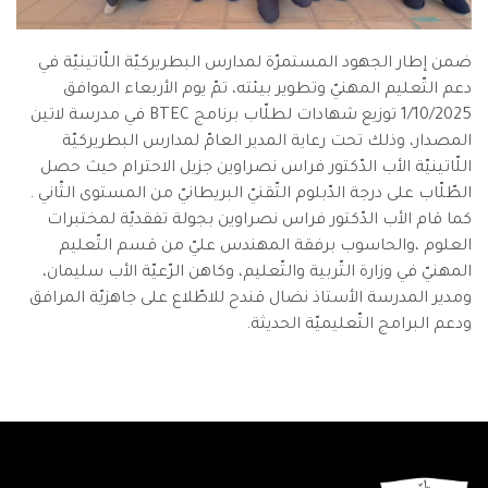
ضمن إطار الجهود المستمرّة لمدارس البطريركيّة اللّاتينيّة في
دعم التّعليم المهنيّ وتطوير بيئته، تمّ يوم الأربعاء الموافق
1/10/2025 توزيع شهادات لطلّاب برنامج BTEC في مدرسة لاتين
المصدار، وذلك تحت رعاية المدير العامّ لمدارس البطريركيّة
اللّاتينيّة الأب الدّكتور فراس نصراوين جزيل الاحترام حيث حصل
الطّلّاب على درجة الدّبلوم التّقنيّ البريطانيّ من المستوى الثّاني .
كما قام الأب الدّكتور فراس نصراوين بجولة تفقديّة لمختبرات
العلوم ،والحاسوب برفقة المهندس عليّ من قسم التّعليم
المهنيّ في وزارة التّربية والتّعليم، وكاهن الرّعيّة الأب سليمان،
ومدير المدرسة الأستاذ نضال قندح للاطّلاع على جاهزيّة المرافق
ودعم البرامج التّعليميّة الحديثة.