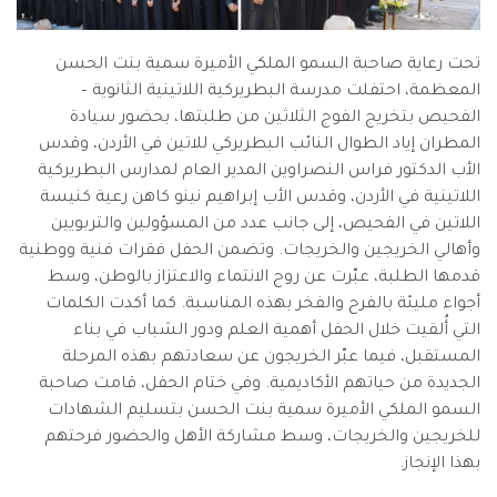
تحت رعاية صاحبة السمو الملكي الأميرة سمية بنت الحسن
المعظمة، احتفلت مدرسة البطريركية اللاتينية الثانوية –
الفحيص بتخريج الفوج الثلاثين من طلبتها، بحضور سيادة
المطران إياد الطوال النائب البطريركي للاتين في الأردن، وقدس
الأب الدكتور فراس النصراوين المدير العام لمدارس البطريركية
اللاتينية في الأردن، وقدس الأب إبراهيم نينو كاهن رعية كنيسة
اللاتين في الفحيص، إلى جانب عدد من المسؤولين والتربويين
وأهالي الخريجين والخريجات. وتضمن الحفل فقرات فنية ووطنية
قدمها الطلبة، عبّرت عن روح الانتماء والاعتزاز بالوطن، وسط
أجواء مليئة بالفرح والفخر بهذه المناسبة. كما أكدت الكلمات
التي أُلقيت خلال الحفل أهمية العلم ودور الشباب في بناء
المستقبل، فيما عبّر الخريجون عن سعادتهم بهذه المرحلة
الجديدة من حياتهم الأكاديمية. وفي ختام الحفل، قامت صاحبة
السمو الملكي الأميرة سمية بنت الحسن بتسليم الشهادات
للخريجين والخريجات، وسط مشاركة الأهل والحضور فرحتهم
بهذا الإنجاز.