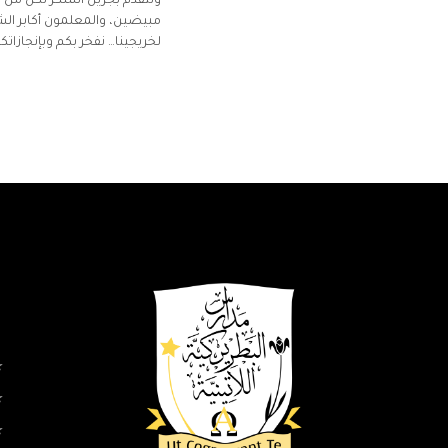
ونتقدّم بجزيل الشكر لكل من أ
مبيضين، والمعلمون أكابر الشرع
لخريجينا… نفخر بكم وبإنجازاتكم