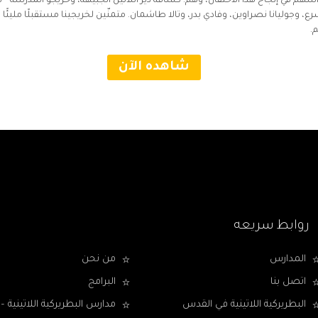
سهم في إنجاح هذا الاحتفال، وهم: كشافة دير اللاتين الجبيهة، وخريجو المدرسة – فر
، وجوليانا نصراوين، وفادي بدر، وتالا طاشمان. متمنّين لخريجينا مستقبلًا مليئًا با
.
شاهده الآن
روابط سريعه
المدارس
من نحن
اتصل بنا
البرامج
البطريركية اللاتينية في القدس
مدارس البطريركية اللاتينية