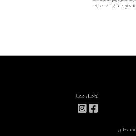
قة عمّان، والإعلامية هبة
لنجاح والتألّق. ألف مبارك
تواصل معنا
 – فلسطين