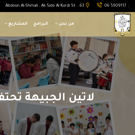
Abdoun Al-Shmali , Ali Sido Al Kurdi St. , 63
06 5909117
من نحن
البرامج
المشاريع
لاتين الجبيهة تحت