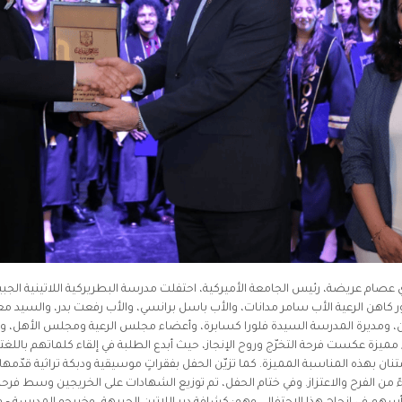
ي عصام عريضة، رئيس الجامعة الأميركية، احتفلت مدرسة البطريركية اللاتينية الجبيه
هن الرعية الأب سامر مدانات، والأب باسل برانسي، والأب رفعت بدر، والسيد معتز 
ن، ومديرة المدرسة السيدة فلورا كسابرة، وأعضاء مجلس الرعية ومجلس الأهل، وح
مميزة عكست فرحة التخرّج وروح الإنجاز، حيث أبدع الطلبة في إلقاء كلماتهم باللغتين
تنان بهذه المناسبة المميزة. كما تزيّن الحفل بفقراتٍ موسيقية ودبكة تراثية قدّ
اءً من الفرح والاعتزاز. وفي ختام الحفل، تم توزيع الشهادات على الخريجين وسط فرح