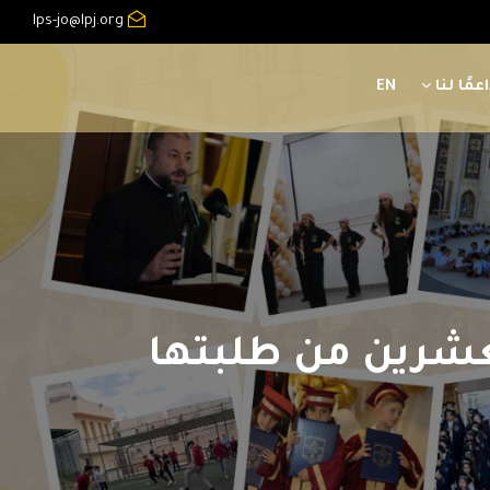
lps-jo@lpj.org
عمًا لنا
EN
لعشرين من طلبتها