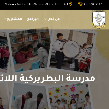
Abdoun Al-Shmali , Ali Sido Al Kurdi St. , 63
06 5909117
من نحن
البرامج
المشاريع
مدرسة البطريركية اللا