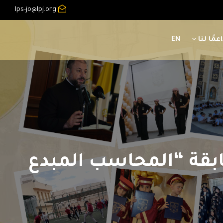
lps-jo@lpj.org
عمًا لنا
EN
سابقة “المحاسب المبدع