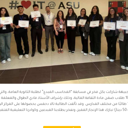
لجبيهة شاركت بكل فخر في مسابقة “المحاسب المبدع” لطلبة الثانوية العامة، والتي
التطبيقية الخاصة، بمشاركة 10 طلاب ضمن مادة الثقافة المالية، وذلك بإشراف الأستاذ فادي الطوال و
منافسة قوية بين أكثر من 150 طالبًا من مختلف المدارس. وقد تألقت الطالبة تالا دحمس بحصولها على المر
بنسبة 50% جائزة مالية بقيمة 50 دينارًا نبارك هذا الإنجاز المميز، ونفخر بطلابنا المبدعين وكوادرنا التعلي