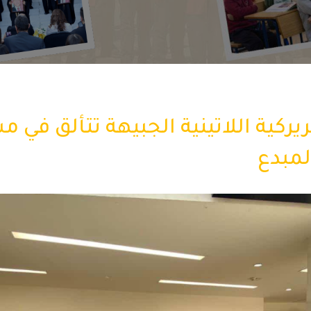
ركية اللاتينية الجبيهة تتألق في م
مبدع