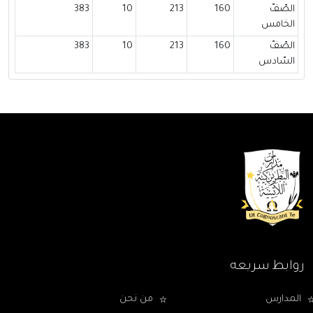
الصّفّ
160
213
10
383
الخامس
الصّفّ
160
213
10
383
السّادس
روابط سريعه
المدارس
من نحن