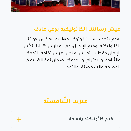
عيش رسالتنا الكاثوليكيّة بوعي هادف
نقوم بتجديد رسالتنا وتوضيحها، بما يعكس هويّتنا
الكاثوليكيّة ،وقيم الإنجيل، ففي مدارس LPS، لا يُدرَّس
الإيمان فقط بل يُعاش، فنحن نغرس ثقافة الرّحمة،
والنّزاهة، والاحترام، والخدمة؛ لضمان نموّ الطّلبة في
المعرفة والشّخصيّة ،والرّوح.
ميزتنا التّنافسيّة
قيم كاثوليكيّة راسخة