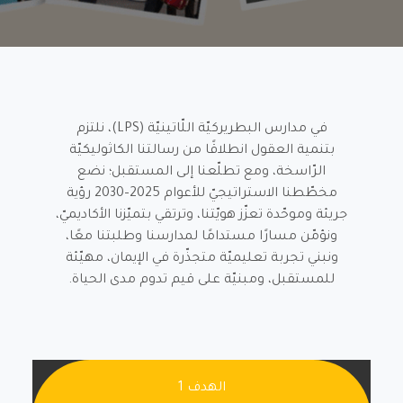
في مدارس البطريركيّة اللّاتينيّة (LPS)، نلتزم
بتنمية العقول انطلاقًا من رسالتنا الكاثوليكيّة
الرّاسخة، ومع تطلّعنا إلى المستقبل؛ نضع
مخطّطنا الاستراتيجيّ للأعوام 2025–2030 رؤية
جريئة وموحّدة تعزّز هويّتنا، وترتقي بتميّزنا الأكاديميّ،
ونؤمّن مسارًا مستدامًا لمدارسنا وطلبتنا معًا،
ونبني تجربة تعليميّة متجذّرة في الإيمان، مهيّئة
للمستقبل، ومبنيّة على قيم تدوم مدى الحياة.
الهدف 1