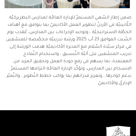
ضمن إطار السّعي المستمرّ للإدارة العامّة لمدارس البطريركيّة
اللّاتينيّة في الأردنّ لتطوير العمل الأكاديميّ بما يتوافق مع أهداف
الخطّة الاستراتيجيّة ، وتوحيد الإجراءات بين المدارس، عُقدت يوم
السّبت الموافق 23 آب 2025 ورشة تدريبيّة مخصّصة للمنسّقين
في مركز سيّدة السّلام مع المديرة الأكاديميّة هدفت الورشة إلى
تدريب المنسّقين على آليّة التّنسيق ، واستخدام النّماذج
المعتمدة، بما يسهم في رفع جودة العمل وتحقيق المزيد من
الانسجام بين المدارس، وتؤكّد الإدارة العامّة التزامها المستمرّ
بدعم كوادرها ، وتعزيز قدراتهم بما يواكب خطط التّطوير ، والتّميّز
الإداريّ والأكاديميّ