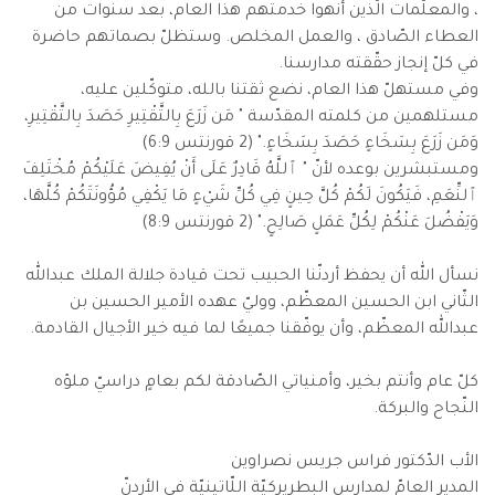
، والمعلّمات الّذين أنهوا خدمتهم هذا العام، بعد سنوات من
العطاء الصّادق ، والعمل المخلص. وستظلّ بصماتهم حاضرة
في كلّ إنجاز حقّقته مدارسنا.
وفي مستهلّ هذا العام، نضع ثقتنا بالله، متوكّلين عليه،
مستلهمين من كلمته المقدّسة " مَن زَرَعَ بِالتَّقْتِيرِ حَصَدَ بِالتَّقْتِيرِ،
وَمَن زَرَعَ بِسَخَاءٍ حَصَدَ بِسَخَاءٍ." (2 قورنتس 6:9)
ومستبشرين بوعده لأنّ " ٱللَّهُ قَادِرٌ عَلَى أَنْ يُفِيضَ عَلَيْكُمْ مُخْتَلِفَ
ٱلنِّعَمِ، فَيَكُونَ لَكُمْ كُلَّ حِينٍ فِي كُلِّ شَيْءٍ مَا يَكْفِي مُؤُونَتَكُمْ كُلَّهَا،
وَيَفْضُلَ عَنْكُمْ لِكُلِّ عَمَلٍ صَالِحٍ." (2 قورنتس 8:9)
نسأل الله أن يحفظ أردنّنا الحبيب تحت قيادة جلالة الملك عبدالله
الثّاني ابن الحسين المعظّم، ووليّ عهده الأمير الحسين بن
عبدالله المعظّم، وأن يوفّقنا جميعًا لما فيه خير الأجيال القادمة.
كلّ عام وأنتم بخير، وأمنياتي الصّادقة لكم بعامٍ دراسيّ ملؤه
النّجاح والبركة.
الأب الدّكتور فراس جريس نصراوين
المدير العامّ لمدارس البطريركيّة اللّاتينيّة في الأردنّ