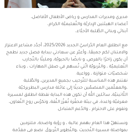
مديري ومديرات المدارس و رياض الأطفال الأفاضل،
أعضاء الهيئتين الإداريّة والتّعليميّة الكرام،
أبنائي وبناتي الطّلبة الأحبّاء،
مع انطلاق العام الدّراسيّ الجديد 2025/2026، أجدّد مشاعر الاعتزاز
والامتنان لكم جميعًا، وأعبّر عن سعادتي ببداية فصل جديد نطمح
أن يكون زاخرًا بالفرص، و نابضًا بالحيويّة، ومليئًا بالتّجارب
التّعليميّة ، والتّربويّة الّتي تُسهم في صقل المهارات ، وبناء
شخصيّات متوازنة ، وواعية.
نغتنم هذه المناسبة للتّرحيب بجميع المديرين، والطّلبة
،والمعلّمين المنضمّين حديثًا إلى عائلة مدارس البطريركيّة
اللّاتينيّة، سائلين الله أن تكون هذه البداية نقطة انطلاق لمسيرة
معرفيّة واعدة، في بيئة محفّزة تُعزّز الثّقة، وتكرّس روح التّعاون،
وتقوم على الاحترام ، والدّعم المتبادل.
ونستهلّ هذا العام بهمم عالية ، و رؤية واضحة، ملتزمين
بمواصلة مسيرة التّحديث ،والتّطوير التّربويّ. نضع في مقدّمة