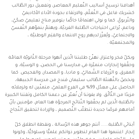
أهدافنا ترسيخ أساليب التّعليم المعاصر، وتفعيل دور الطّالب
كشريك فاعل في التّعلّم، والارتقاء بجودة الأداء الأكاديميّ
والتّربويّ. كما و نولي اهتمامًا خاصًّا بتوفير مناخ تعليميّ صحّيّ،
وداعم، يُراعي احتياجات الطّلبة الفرديّة، ويهتمّ بنموّهم النّفسيّ
والاجتماعيّ، ويُعزّز لديهم روح الانتماء والقيَم الوطنيّة ،
والمجتمعيّة .
وبكلّ فخر واعتزاز، نهنّئ طلبتنا الّذين أنهوا مرحلة الثّانويّة العامّة
وحقّقوا إنجازات متميّزة في مدارسنا في الحصن، و الوسيّة، و
المفرق، و الزّرقاء الشّماليّ، و مادبا، و المصدار، والفحيص. كما
ونخصّ بالتّهنئة الطّالب سليمان قندح من مدرسة الجبيهة،
الحاصل على معدّل 99% في الفرع العلميّ، متمنّين له ولزملائه
مزيدًا من التّألّق. ولا يفوتنا أن نُعبّر عن دعمنا الكامل وثقتنا الكبيرة
بالطّلبة الّذين لم يحقّقوا النّتائج المرجوّة هذا العام، مؤمنين بأنّ
أمامهم فرصًا جديدة تتطلّب التّصميم ، والإرادة لتحقيق النّجاح.
أبنائي الطّلبة...... أنتم جوهر هذه الرّسالة ، ونقطة انطلاق كلّ
إنجاز. اغتنموا هذا العام لتطوير ذواتكم علميًّا وسلوكيًّا، وكونوا