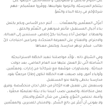
على الدّوام فاعلين، و فضوليّين، و متسامحين. احرصوا على
بيئتكم المدرسيّة، والتزموا بقوانينها، ووقّروا معلّميكم ؛ فهم
شركاؤكم في رحلة البناء والنّموّ.
أعزّائي المعلّمين والمعلّمات....... أنتم حجر الأساس وبكم يكتمل
بناء أجيال المستقبل؛ فأنتم قدوتهم في التّعلّم والخلق ،
والعطاء. لنواصل أداء رسالتنا بكلّ إخلاص، مستندين إلى العدالة،
والاحترام، والانفتاح على المعرفة المتجدّدة، ومراعين احتياجات كلّ
طالب. فبكم تزدهر مدارسنا، ويكتمل معناها.
وفي السّياق ذاته ، نؤكّد مواصلتنا تنفيذ الخطّة الاستراتيجيّة
الشّاملة الّتي تمّ العمل عليها منذ العام الماضي، بعد جولات
ميدانيّة ، ومشاورات موسّعة مع شركائنا من إدارات، ومعلّمين،
وأولياء أمور، وقد صيغت هذه الخطّة لتكون إطارًا مرجعيًّا يقود
مدارسنا بخطى واثقة نحو المستقبل.
وسنعمل على تفعيل هذه الرّكائز من خلال لجان متخصّصة ،وفرق
عمل متكاملة، واضعين نصب أعيننا بناء بيئة تعليميّة محفّزة ،
وآمنة، تحتضن التّنوّع، وتُعلي من شأن التّميّز والابتكار.
ولا يفوتني أن أُعبّر عن بالغ الشّكر ، والامتنان للمديرين، والمعلّمين