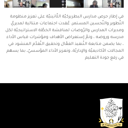
في إطار حرص مدارس البطريركيّة اللّاتينيّة على تعزيز منظومة
التّطوير والتّحسين المستمر، عُقدت اجتماعات متتالية لمديريّ
ومديرات المدارس والرّوضات لمناقشة الخطّة الاستراتيجيّة لكل
مدرسه وروضه ، وتمّ إستعراض الأهداف ومؤشرات قياس الأداء
، بما يضمن متابعة التّنفيذ الفعّال وتحقيق التّقدّم المنشود في
المجالات الأكاديميّة والإداريّة، وتعزيز الأداء المؤسسيّ، بما يسهم
في رفع جودة التعليم