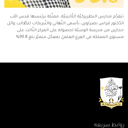
تتقدّم مدارس البطريركيّة اللّاتينيّة، ممثّلة برئيسها قدس الأب
الدّكتور فراس نصراوين، بأسمى التّهاني والتّبريكات للطّالب وائل
حجازين من مدرسة الوسيّة لحصوله على المركز الثّالث على
مستوى المملكة في الفرع العلميّ بمعدّل متميّز بلغ 99.8%.
روابط سريعه