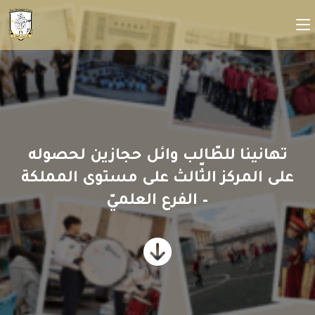
تهانينا للطّالب وائل حجازين لحصوله
على المركز الثّالث على مستوى المملكة
– الفرع العلميّ