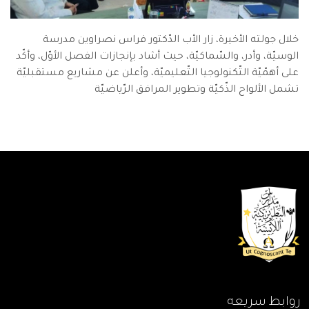
خلال جولته الأخيرة، زار الأب الدّكتور فراس نصراوين مدرسة
الوسيّة، وأدر، والسّماكيّة، حيث أشاد بإنجازات الفصل الأوّل، وأكّد
على أهمّيّة التّكنولوجيا التّعليميّة، وأعلن عن مشاريع مستقبليّة
تشمل الألواح الذّكيّة وتطوير المرافق الرّياضيّة
روابط سريعه