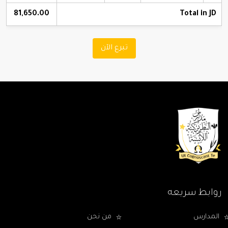
81,650.00
Total in JD
تبرع الآن
روابط سريعه
المدارس
من نحن