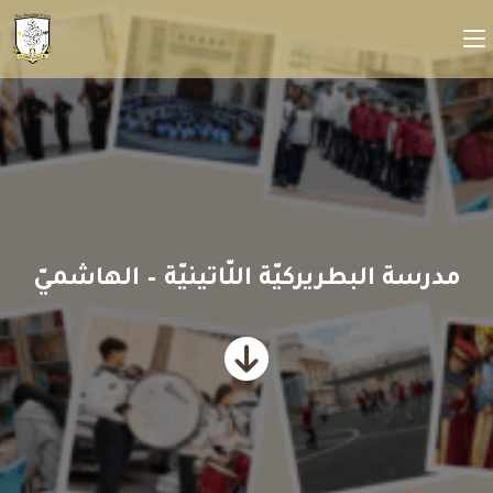
مدرسة البطريركيّة اللّاتينيّة – الهاشميّ