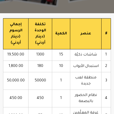
تكلفة
إجمالي
الوحدة
الرسوم
#
عنصر
الكمية
(دينار
(دينار
أردني)
أردني)
1
شاشات ذكيّة
15
1300
19,500.00
2
استبدال الأبواب
10
180
1,800.00
منطقة لعب
50,000.00
50000
1
3
جديدة
نظام الحضور
450.00
450
1
4
بالبصمة
غرفة المعلّمين