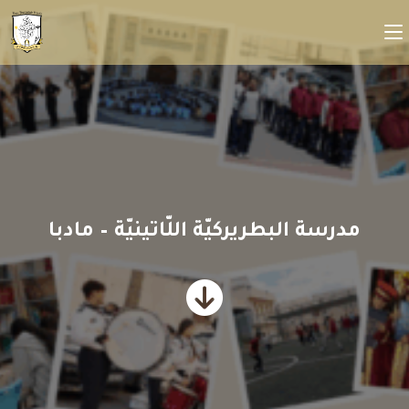
مدرسة البطريركيّة اللّاتينيّة – مادبا