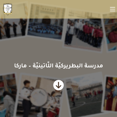
مدرسة البطريركيّة اللّاتينيّة – ماركا