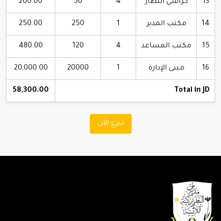
13
كراسي انتظار
4
50
200.00
14
مكتب المدير
1
250
250.00
15
مكتب المساعد
4
120
480.00
16
مبنى الإدارة
1
20000
20,000.00
58,300.00
Total in JD
تبرع الآن