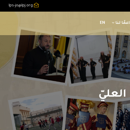
lps-jo@lpj.org
عمًا لنا
EN
 العليّ