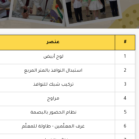
#
عنصر
1
لوح أبيض
2
استبدال النوافذ بالمتر المربع
3
تركيب شبك للنوافذ
4
مراوح
5
نظام الحضور بالبصمة
6
غرف المعلّمين - طاولة للمعلّم