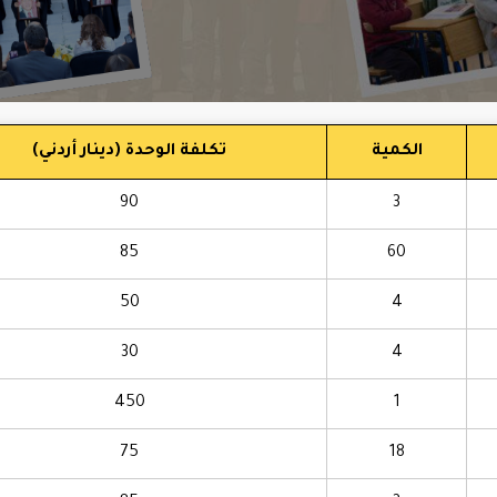
الكمية
تكلفة الوحدة (دينار أردني)
90
3
85
60
50
4
30
4
450
1
75
18