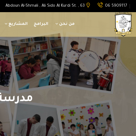
Abdoun Al-Shmali , Ali Sido Al Kurdi St. , 63
06 5909117
من نحن
البرامج
المشاريع
مدرسة ال