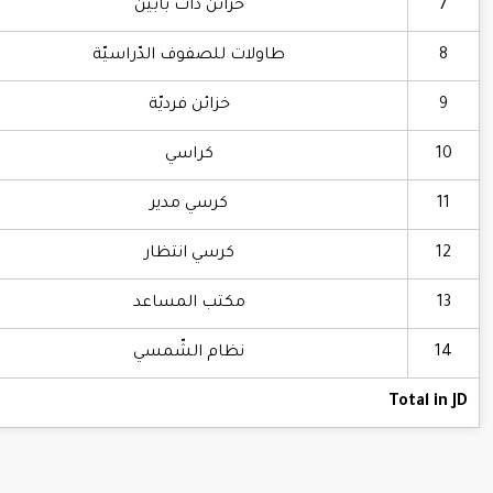
7
خزائن ذات بابين
8
طاولات للصفوف الدّراسيّة
9
خزائن فرديّة
10
كراسي
11
كرسي مدير
12
كرسي انتظار
13
مكتب المساعد
14
نظام الشّمسي
Total in JD