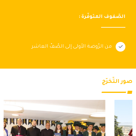
الصّفوف المتوفّرة :
من الرّوضة الأولى إلى الصّفّ العاشر
صور التّخرّج