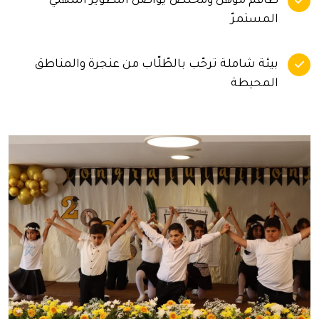
طاقم مؤهّل ومخلص يواصل التّطوير المهنيّ
المستمرّ
بيئة شاملة ترحّب بالطّلّاب من عنجرة والمناطق
المحيطة