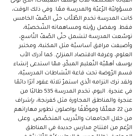
القيادة المخلصة للأب يوسف النعّيمات، الّذي تولّى
مسؤوليّة الرّعيّة والمدرسة معًا. وفي ذلك الوقت،
كانت المدرسة تخدم الطّلّاب حتّى الصّفّ الخامس
فقط. وبفضل رؤيته ومساهماته الشّخصيّة،
توسّعت المدرسة لتشمل حتّى الصّفّ التّاسع،
وأضيفت مرافق أساسيّة مثل المكتبة، ومختبر
العلوم، وغرفة الاقتصاد المنزليّ. كما أدرك الأب
يوسف أهمّيّة التّعليم المبكّر، ممّا استدعى إنشاء
قسم الرّوضة تحت قاعة النّشاطات المدرسيّة،
ولقد ترك التزامه الّذي استمرّ ثلاثة عقود أثرًا دائمًا
في عنجرة. اليوم، تخدم المدرسة 535 طالبًا من
عنجرة والمناطق المجاورة مثل كفرنجة، بإشراف
من 22 معلّمًا وموظّفًا يواصلون تطوير مهاراتهم
من خلال الجامعات والتّدريب المتخصّص. وعلى
الرّغم من افتتاح مدارس جديدة في المناطق