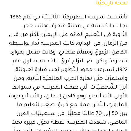
لمحة تاريخيّة
تأسّست مدرسة البطريركيّة اللّاتينيّة في عام 1885
بجانب الكنيسة في مدينة عنجرة، وكانت حجر
الزّاوية في التّعليم القائم على الإيمان لأكثر من قرن
من الزّمان. في البداية، كانت المدرسة تُدار بواسطة
الكاهن الرّعويّ ومعلّم علمانيّ، وكانت تعمل بموارد
محدودة ولكن مع التزام قويّ بالخدمة. بحلول عام
1922، تسارعت جهود التّطوير تحت قيادة تعاونيّة
واستمرّت حتّى نهاية الحرب العالميّة الثّانية. ومن
أبرز الشّخصيّات الّتي دعمت المدرسة في سنواتها
الأولى الأب أنجلو، وهو كاهن إيطاليّ، والأب أبو جودة
المارونيّ، اللّذان عملا مع فريق صغير لتعليم ما
بين 50 إلى 70 طالبًا محليًّا. في سبعينيّات القرن
الماضي، شهدت المدرسة نقطة تحوّل كبيرة تحت