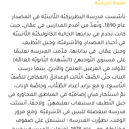
لمحة تاريخيّة
تأسّست مدرسة البطريركيّة اللّاتينيّة في المصدار
عام 1890، وتُعدّ من أقدم المدارس في عمّان، حيث
كانت تخدم في بدايتها الجالية الكاثوليكيّة اللّاتينيّة
في أحياء المصدار، والأشرفيّة، وجبل النّظيف،
وجبل عمّان. في بداياتها، قدّمت المدرسة تعليمًا
على مستوى التّوجيهيّ (الشّهادة الثّانويّة العامّة)
للأولاد في الفرعين العلميّ والأدبيّ، بينما درست
البنات حتّى الصّفّ الثّالث الإعداديّ (المكافئ للصّفّ
التّاسع)، و مع تزايد أعداد الطّلّاب، وخاصّة الإناث،
تمّ استئجار مبانٍ إضافيّة في المناطق المجاورة في
جبل النّظيف لاستيعاب تعليمهنّ. ولاحقًا، أنشئت
مدرسة منفصلة للبنين في الأشرفيّة. ومع مرور
الوقت، تطوّرت المدرسة ؛ لتشتمل على صفوف