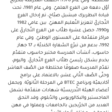
مختلطة. وفي عام 1978، احتفلت المدرسة بتخريج
أوّل دفعة من الفرع العلميّ. وفي عام 1981، تحت
قيادة البطريرك ميشيل صبّاح، تم إدخال الفرع
التّجاريّ لتعزيز التّعليم المهنيّ. بين عامي 1982
و1990، حصل عشرة طلّاب من الفرع التّجاريّ على
مراكز متقدّمة على المستوى الوطنيّ. وفي عام
1992، بدعم من تبرّع السّفارة الكنديّة بـ 17 جهاز
حاسوب، أنشأت المدرسة مختبر حاسوب متقدّم
يخدم بشكل رئيسيّ طلّاب الفرع التّجاريّ. واليوم،
تقدّم المدرسة صفوفًا مختلطة من الصّف العاشر
وحتّى الصّف الثّاني عشر، بالاعتماد على برامج
أكاديميّة وبرنامج BTEC في المرحلة الثّانويّة. ويحمل
أعضاء الهيئة التّدريسيّة شهادات متقدّمة تشمل
الماجستير والبكالوريوس والدّبلوم، وقد التحق
العديد من الخرّيجين بالجامعات وعملوا في مهن