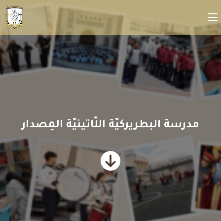
مدرسة البطريركيّة اللّاتينيّة المِصدار