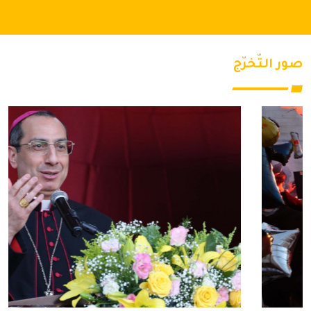
صور التّخرّج