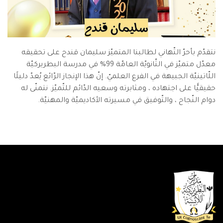
نتقدّم بأحرّ التّهاني لطالبنا المتميّز سليمان قندح على تحقيقه
معدّل متميّز في الثّانويّة العامّة 99% في مدرسة البطريركيّة
اللّاتينيّة الجبيهة في الفرع العلميّ. إنّ هذا الإنجاز الرّائع يُعدّ دليلًا
حقيقيًّا على اجتهاده ، ومثابرته وسعيه الدّائم للتّميّز. نتمنّى له
دوام النّجاح ، والتّوفيق في مسيرته الأكاديميّة والمهنيّة.