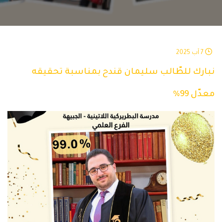
7 آب 2025
نبارك للطّالب سليمان قندح بمناسبة تحقيقه
معدّل 99%