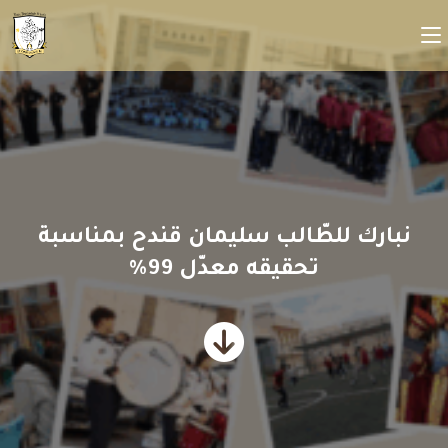
نبارك للطّالب سليمان قندح بمناسبة
تحقيقه معدّل 99%