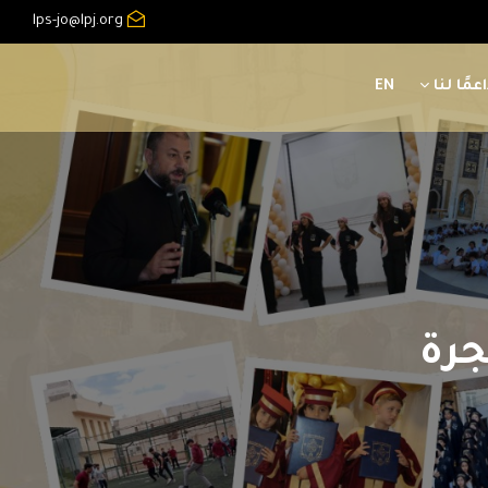
lps-jo@lpj.org
عمًا لنا
EN
جرة