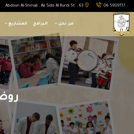
Abdoun Al-Shmali , Ali Sido Al Kurdi St. , 63
06 5909117
من نحن
البرامج
المشاريع
روضة