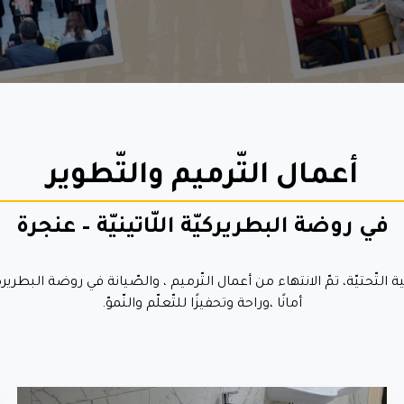
أعمال التّرميم والتّطوير
في روضة البطريركيّة اللّاتينيّة – عنجرة
لتّحتيّة، تمّ الانتهاء من أعمال التّرميم ، والصّيانة في روضة البطريركي
أمانًا ،وراحة وتحفيزًا للتّعلّم والنّموّ.