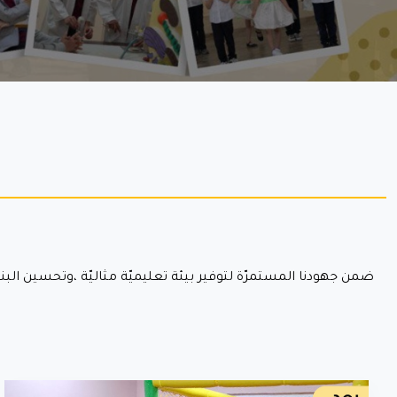
ضمن جهودنا المستمرّة لتوفير بيئة تعليميّة مثاليّة ،وتحسين البنية ا