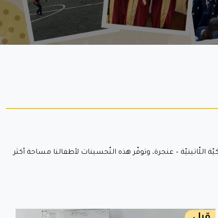
ّة اللّاتينيّة – عنجرة، وتوفّر هذه التّحسينات لأطفالنا مساحة أكثر